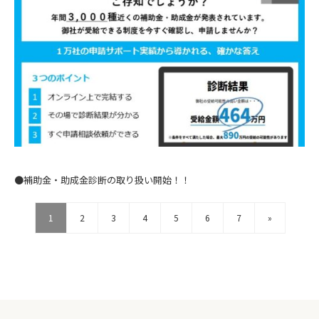
●補助⾦・助成⾦診断の取り扱い開始！！
1
2
3
4
5
6
7
»